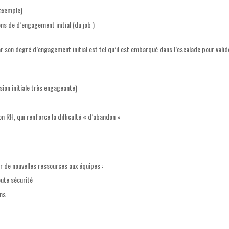
 exemple)
ns de d’engagement initial (du job )
car son degré d’engagement initial est tel qu’il est embarqué dans l’escalade pour valid
sion initiale très engageante)
n RH, qui renforce la difficulté « d’abandon »
r de nouvelles ressources aux équipes :
oute sécurité
ons