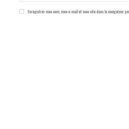
your
name
Enregistrer mon nom, mon e-mail et mon site dans le navigateur p
or
username
to
comment