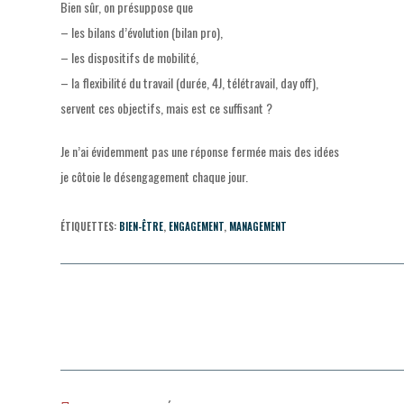
Bien sûr, on présuppose que
– les bilans d’évolution (bilan pro),
– les dispositifs de mobilité,
– la flexibilité du travail (durée, 4J, télétravail, day off),
servent ces objectifs, mais est ce suffisant ?
Je n’ai évidemment pas une réponse fermée mais des idées
je côtoie le désengagement chaque jour.
ÉTIQUETTES
:
BIEN-ÊTRE
,
ENGAGEMENT
,
MANAGEMENT
Read
more
articles