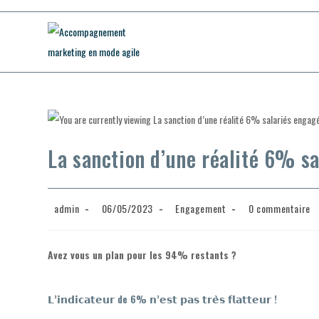
Skip
to
content
La sanction d’une réalité 6% s
Auteur/autrice
Publication
Post
Commentaires
admin
06/05/2023
Engagement
0 commentaire
de
publiée :
category:
de
la
la
publication :
publication :
Avez vous un plan pour les 94% restants ?
𝗟
’
𝗶𝗻𝗱𝗶𝗰𝗮𝘁𝗲𝘂𝗿 de 6% 𝗻’𝗲𝘀𝘁 𝗽𝗮𝘀 𝘁𝗿𝗲̀𝘀 𝗳𝗹𝗮𝘁𝘁𝗲𝘂𝗿 !