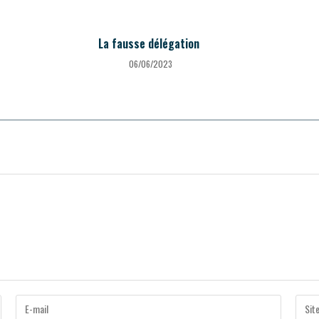
La fausse délégation
06/06/2023
Enter
Saisir