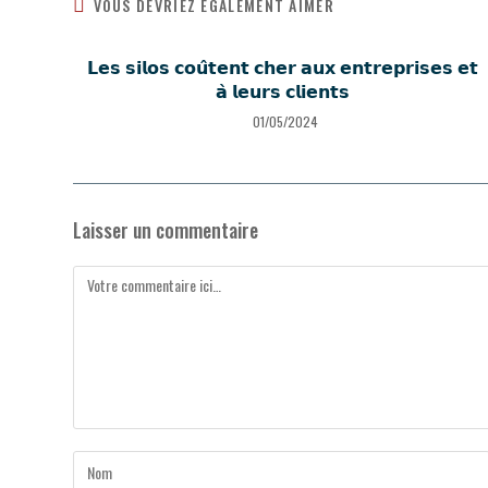
VOUS DEVRIEZ ÉGALEMENT AIMER
𝗟𝗲𝘀 𝘀𝗶𝗹𝗼𝘀 𝗰𝗼𝘂̂𝘁𝗲𝗻𝘁 𝗰𝗵𝗲𝗿 𝗮𝘂𝘅 𝗲𝗻𝘁𝗿𝗲𝗽𝗿𝗶𝘀𝗲𝘀 𝗲𝘁
𝗮̀ 𝗹𝗲𝘂𝗿𝘀 𝗰𝗹𝗶𝗲𝗻𝘁𝘀
01/05/2024
Laisser un commentaire
Comment
Enter