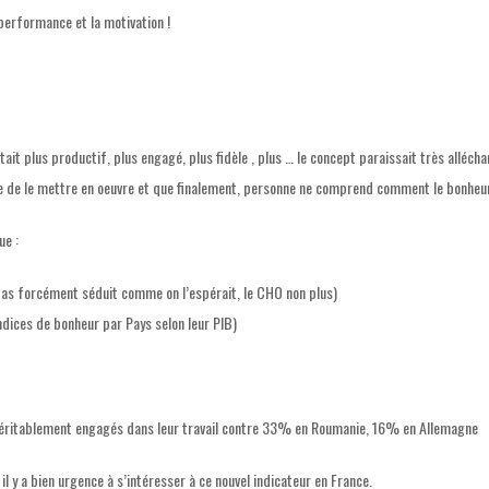
performance et la motivation !
ait plus productif, plus engagé, plus fidèle , plus …
le concept paraissait très
allécha
le de le mettre en oeuvre et que finalement, personne ne comprend comment le bonheu
ue :
a pas forcément séduit comme on l’espérait, le CHO non plus)
ndices de bonheur par Pays selon leur PIB)
véritablement engagés dans leur travail contre 33% en Roumanie, 16% en Allemagne
il
y a bien urgence à s’intéresser à ce nouvel indicateur en France.