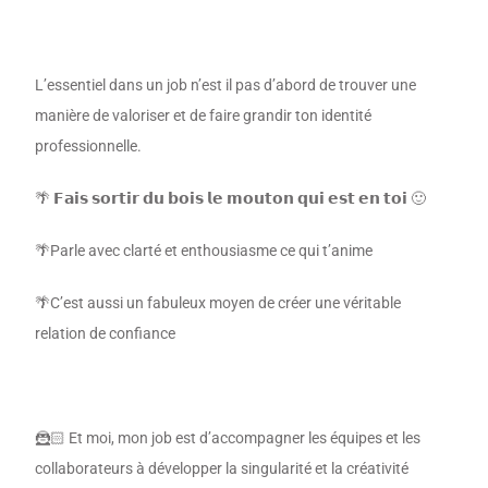
L’essentiel dans un job n’est il pas d’abord de trouver une
manière de valoriser et de faire grandir ton identité
professionnelle.
🌴 𝗙𝗮𝗶𝘀 𝘀𝗼𝗿𝘁𝗶𝗿 𝗱𝘂 𝗯𝗼𝗶𝘀 𝗹𝗲 𝗺𝗼𝘂𝘁𝗼𝗻 𝗾𝘂𝗶 𝗲𝘀𝘁 𝗲𝗻 𝘁𝗼𝗶 🙂
🌴Parle avec clarté et enthousiasme ce qui t’anime
🌴C’est aussi un fabuleux moyen de créer une véritable
relation de confiance
🦹🏻 Et moi, mon job est d’accompagner les équipes et les
collaborateurs à développer la singularité et la créativité