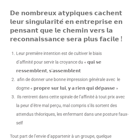
𝗗𝗲 𝗻𝗼𝗺𝗯𝗿𝗲𝘂𝘅 𝗮𝘁𝘆𝗽𝗶𝗾𝘂𝗲𝘀 𝗰𝗮𝗰𝗵𝗲𝗻𝘁
𝗹𝗲𝘂𝗿 𝘀𝗶𝗻𝗴𝘂𝗹𝗮𝗿𝗶𝘁𝗲́ 𝗲𝗻 𝗲𝗻𝘁𝗿𝗲𝗽𝗿𝗶𝘀𝗲 𝗲𝗻
𝗽𝗲𝗻𝘀𝗮𝗻𝘁 𝗾𝘂𝗲 𝗹𝗲 𝗰𝗵𝗲𝗺𝗶𝗻 𝘃𝗲𝗿𝘀 𝗹𝗮
𝗿𝗲𝗰𝗼𝗻𝗻𝗮𝗶𝘀𝘀𝗮𝗻𝗰𝗲 𝘀𝗲𝗿𝗮 𝗽𝗹𝘂𝘀 𝗳𝗮𝗰𝗶𝗹𝗲 !
Leur première intention est de cultiver le biais
d’affinité pour servir la croyance du « 𝗾𝘂𝗶 𝘀𝗲
𝗿𝗲𝘀𝘀𝗲𝗺𝗯𝗹𝗲𝗻𝘁, 𝘀’𝗮𝘀𝘀𝗲𝗺𝗯𝗹𝗲𝗻𝘁
afin de donner une bonne impression générale avec le
dogme « 𝗽𝗿𝗼𝗽𝗿𝗲 𝘀𝘂𝗿 𝗹𝘂𝗶, 𝘆 𝗮 𝗿𝗶𝗲𝗻 𝗾𝘂𝗶 𝗱𝗲́𝗽𝗮𝘀𝘀𝗲 »
Ils rentrent dans cette spirale de l’affinité à tout prix avec
la peur d’être mal perçu, mal compris s’ils sortent des
attendus théoriques, les enfermant dans une posture faux-
self
Tout part de l’envie d’appartenir à un groupe, quelque