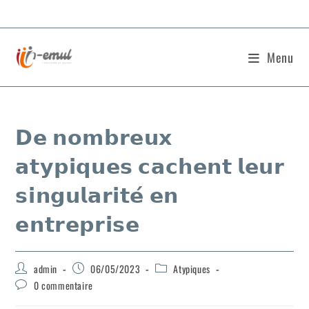
Menu
𝗗𝗲 𝗻𝗼𝗺𝗯𝗿𝗲𝘂𝘅
𝗮𝘁𝘆𝗽𝗶𝗾𝘂𝗲𝘀 𝗰𝗮𝗰𝗵𝗲𝗻𝘁 𝗹𝗲𝘂𝗿
𝘀𝗶𝗻𝗴𝘂𝗹𝗮𝗿𝗶𝘁𝗲́ 𝗲𝗻
𝗲𝗻𝘁𝗿𝗲𝗽𝗿𝗶𝘀𝗲
admin
06/05/2023
Atypiques
0 commentaire