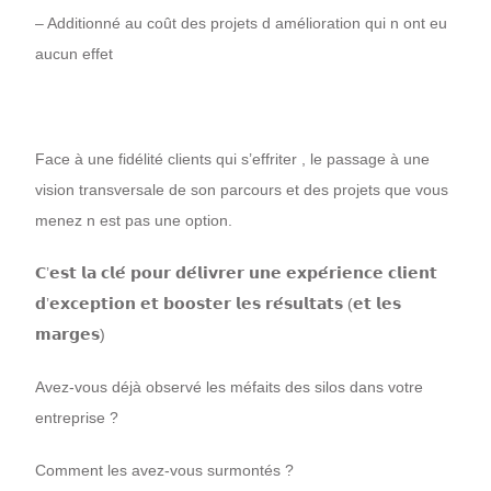
– Additionné au coût des projets d amélioration qui n ont eu
aucun effet
Face à une fidélité clients qui s’effriter , le passage à une
vision transversale de son parcours et des projets que vous
menez n est pas une option.
𝗖’𝗲𝘀𝘁 𝗹𝗮 𝗰𝗹𝗲́ 𝗽𝗼𝘂𝗿 𝗱𝗲́𝗹𝗶𝘃𝗿𝗲𝗿 𝘂𝗻𝗲 𝗲𝘅𝗽𝗲́𝗿𝗶𝗲𝗻𝗰𝗲 𝗰𝗹𝗶𝗲𝗻𝘁
𝗱’𝗲𝘅𝗰𝗲𝗽𝘁𝗶𝗼𝗻 𝗲𝘁 𝗯𝗼𝗼𝘀𝘁𝗲𝗿 𝗹𝗲𝘀 𝗿𝗲́𝘀𝘂𝗹𝘁𝗮𝘁𝘀 (𝗲𝘁 𝗹𝗲𝘀
𝗺𝗮𝗿𝗴𝗲𝘀)
Avez-vous déjà observé les méfaits des silos dans votre
entreprise ?
Comment les avez-vous surmontés ?