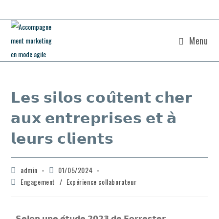
Menu
𝗟𝗲𝘀 𝘀𝗶𝗹𝗼𝘀 𝗰𝗼𝘂̂𝘁𝗲𝗻𝘁 𝗰𝗵𝗲𝗿
𝗮𝘂𝘅 𝗲𝗻𝘁𝗿𝗲𝗽𝗿𝗶𝘀𝗲𝘀 𝗲𝘁 𝗮̀
𝗹𝗲𝘂𝗿𝘀 𝗰𝗹𝗶𝗲𝗻𝘁𝘀
admin
01/05/2024
Engagement
/
Expérience collaborateur
𝗦𝗲𝗹𝗼𝗻 𝘂𝗻𝗲 𝗲́𝘁𝘂𝗱𝗲 𝟮𝟬𝟮𝟯 𝗱𝗲 𝗙𝗼𝗿𝗿𝗲𝘀𝘁𝗲𝗿