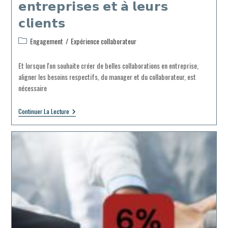
𝗲𝗻𝘁𝗿𝗲𝗽𝗿𝗶𝘀𝗲𝘀 𝗲𝘁 𝗮̀ 𝗹𝗲𝘂𝗿𝘀
𝗰𝗹𝗶𝗲𝗻𝘁𝘀
Post
Engagement
/
Expérience collaborateur
category:
Et lorsque l'on souhaite créer de belles collaborations en entreprise,
aligner les besoins respectifs, du manager et du collaborateur, est
nécessaire
𝗟𝗲𝘀
Continuer La Lecture
𝘀𝗶𝗹𝗼𝘀
𝗰𝗼𝘂̂𝘁𝗲𝗻𝘁
𝗰𝗵𝗲𝗿
𝗮𝘂𝘅
𝗲𝗻𝘁𝗿𝗲𝗽𝗿𝗶𝘀𝗲𝘀
𝗲𝘁
𝗮̀
𝗹𝗲𝘂𝗿𝘀
𝗰𝗹𝗶𝗲𝗻𝘁𝘀