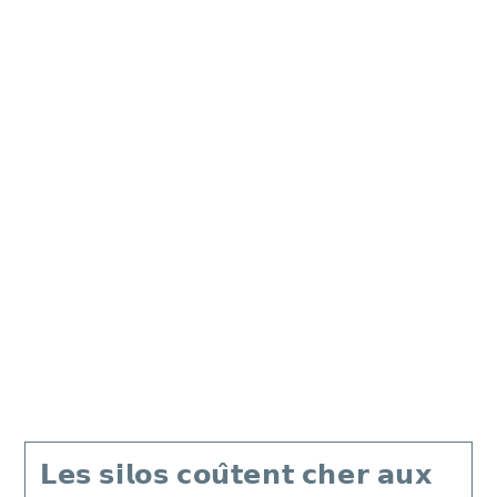
𝗟𝗲𝘀 𝘀𝗶𝗹𝗼𝘀 𝗰𝗼𝘂̂𝘁𝗲𝗻𝘁 𝗰𝗵𝗲𝗿 𝗮𝘂𝘅