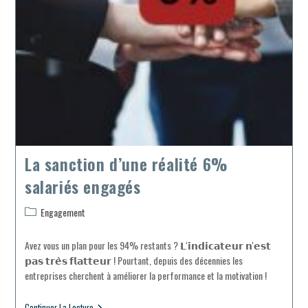
La sanction d’une réalité 6%
salariés engagés
Post
Engagement
category:
Avez vous un plan pour les 94% restants ? 𝗟'𝗶𝗻𝗱𝗶𝗰𝗮𝘁𝗲𝘂𝗿 𝗻'𝗲𝘀𝘁
𝗽𝗮𝘀 𝘁𝗿𝗲̀𝘀 𝗳𝗹𝗮𝘁𝘁𝗲𝘂𝗿 ! Pourtant, depuis des décennies les
entreprises cherchent à améliorer la performance et la motivation !
La
Continuer La Lecture